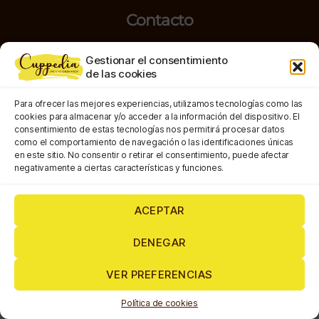
Contacto
María Colmeiro, 7 – Silleda
Gestionar el consentimiento
614514767
de las cookies
Para ofrecer las mejores experiencias, utilizamos tecnologías como las
cookies para almacenar y/o acceder a la información del dispositivo. El
consentimiento de estas tecnologías nos permitirá procesar datos
como el comportamiento de navegación o las identificaciones únicas
en este sitio. No consentir o retirar el consentimiento, puede afectar
Copyright © 2026 |
Hydra Marketing y Comunicación
negativamente a ciertas características y funciones.
ACEPTAR
DENEGAR
VER PREFERENCIAS
Política de cookies